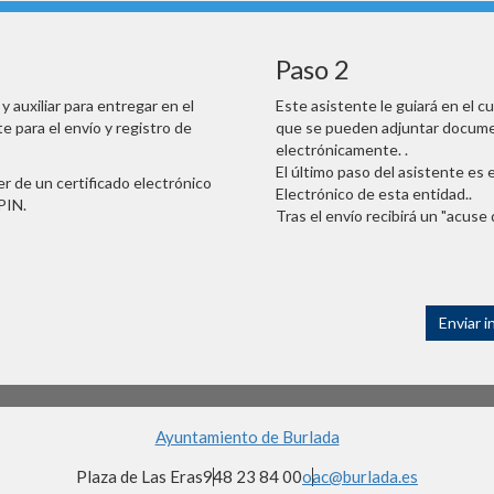
Paso 2
 auxiliar para entregar en el
Este asistente le guiará en el c
e para el envío y registro de
que se pueden adjuntar documen
electrónicamente. .
El último paso del asistente es e
r de un certificado electrónico
Electrónico de esta entidad..
PIN.
Tras el envío recibirá un "acuse 
Enviar i
Ayuntamiento de Burlada
Plaza de Las Eras
948 23 84 00
oac@burlada.es