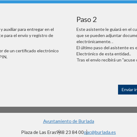
Paso 2
 auxiliar para entregar en el
Este asistente le guiará en el c
e para el envío y registro de
que se pueden adjuntar documen
electrónicamente. .
El último paso del asistente es e
r de un certificado electrónico
Electrónico de esta entidad..
PIN.
Tras el envío recibirá un "acuse 
Enviar i
Ayuntamiento de Burlada
Plaza de Las Eras
948 23 84 00
oac@burlada.es