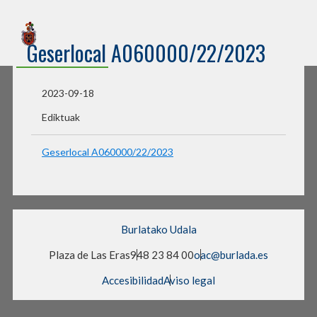
Sede Electrónica
Geserlocal A060000/22/2023
Burlatako Udala
2023-09-18
Ediktuak
Geserlocal A060000/22/2023
Burlatako Udala
Plaza de Las Eras
948 23 84 00
oac@burlada.es
Accesibilidad
Aviso legal