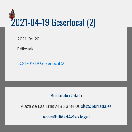
Sede Electrónica
2021-04-19 Geserlocal (2)
Burlatako Udala
2021-04-20
Ediktuak
2021-04-19 Geserlocal (2)
Burlatako Udala
Plaza de Las Eras
948 23 84 00
oac@burlada.es
Accesibilidad
Aviso legal