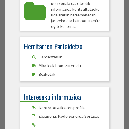
pertsonala da, etxetik
informazioa kontsultatzeko,
udalarekin harremanetan
jartzeko eta hainbat tramite
egiteko, erraz.
Herritarren Partaidetza
Gardentasun
Alkateak Erantzuten du
Bozketak
Intereseko informazioa
Kontratatzailearen profila
Ebazpena: Kode Segurua Sortzea.