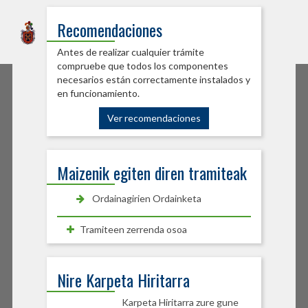
Sede Electrónica
Recomendaciones
Burlatako Udala
Antes de realizar cualquier trámite
compruebe que todos los componentes
necesarios están correctamente instalados y
en funcionamiento.
Ver recomendaciones
Maizenik egiten diren tramiteak
Ordainagirien Ordainketa
Tramiteen zerrenda osoa
Nire Karpeta Hiritarra
Karpeta Hiritarra zure gune