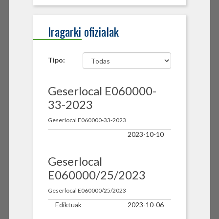
Iragarki ofizialak
Tipo:
Geserlocal E060000-
33-2023
Geserlocal E060000-33-2023
2023-10-10
Geserlocal
E060000/25/2023
Geserlocal E060000/25/2023
Ediktuak
2023-10-06