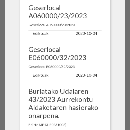
Geserlocal
A060000/23/2023
Geserlocal A060000/23/2023
Ediktuak
2023-10-04
Geserlocal
E060000/32/2023
Geserlocal E060000/32/2023
Ediktuak
2023-10-04
Burlatako Udalaren
43/2023 Aurrekontu
Aldaketaren hasierako
onarpena.
Edicto MP43-2023 (002)