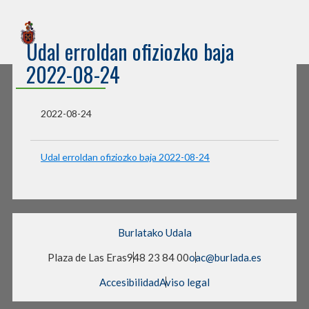
Sede Electrónica
Udal erroldan ofiziozko baja
Burlatako Udala
2022-08-24
2022-08-24
Udal erroldan ofiziozko baja 2022-08-24
Burlatako Udala
Plaza de Las Eras
948 23 84 00
oac@burlada.es
Accesibilidad
Aviso legal