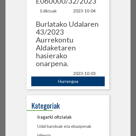
E060000/32/2023
Ediktuak
2023-10-04
Burlatako Udalaren
43/2023
Aurrekontu
Aldaketaren
hasierako
onarpena.
2023-10-03
Hurrengoa
Kategoriak
Iragarki ofizialak
Udal bandoak eta ebazpenak
Hilerria