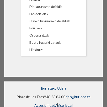
Dirulaguntzen deialdia
Lan deialdiak
Osoko bilkurarako deialdiak
Ediktuak
Ordenantzak
Beste iragarki batzuk
Hirigintza
Burlatako Udala
Plaza de Las Eras
948 23 84 00
oac@burlada.es
Accesibilidad
Aviso legal