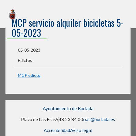
Sede Electrónica
MCP servicio alquiler bicicletas 5-
Ayuntamiento de Burlada
05-2023
05-05-2023
Edictos
MCP edicto
Ayuntamiento de Burlada
Plaza de Las Eras
948 23 84 00
oac@burlada.es
Accesibilidad
Aviso legal