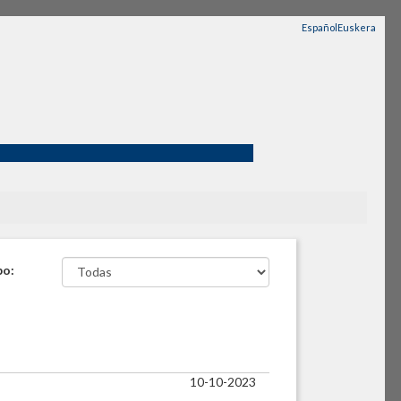
Español
Euskera
po:
10-10-2023