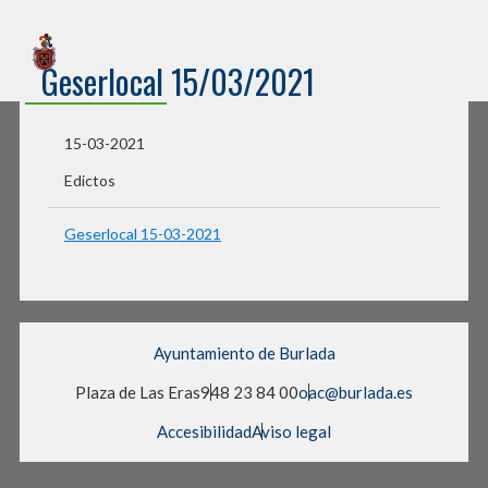
Sede Electrónica
Geserlocal 15/03/2021
Ayuntamiento de Burlada
15-03-2021
Edictos
Geserlocal 15-03-2021
Ayuntamiento de Burlada
Plaza de Las Eras
948 23 84 00
oac@burlada.es
Accesibilidad
Aviso legal