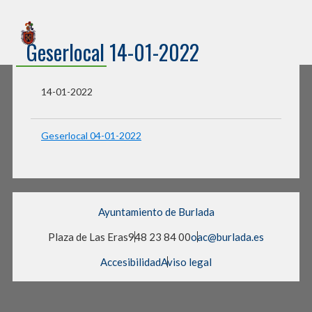
Sede Electrónica
Geserlocal 14-01-2022
Ayuntamiento de Burlada
14-01-2022
Geserlocal 04-01-2022
Ayuntamiento de Burlada
Plaza de Las Eras
948 23 84 00
oac@burlada.es
Accesibilidad
Aviso legal