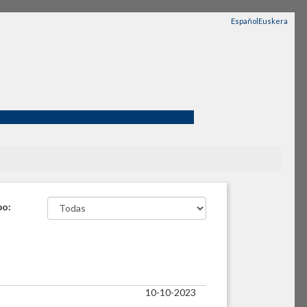
Español
Euskera
po:
10-10-2023