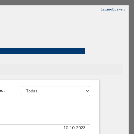
Español
Euskera
po:
10-10-2023