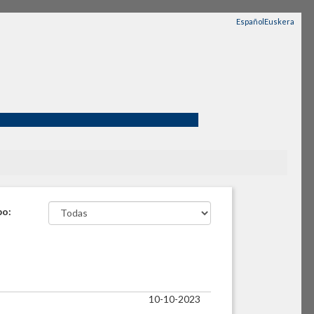
Español
Euskera
po:
10-10-2023