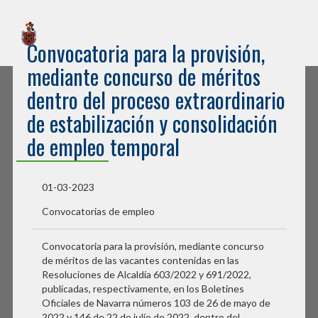
Sede Electrónica
Convocatoria para la provisión,
Ayuntamiento de Burlada
mediante concurso de méritos
dentro del proceso extraordinario
de estabilización y consolidación
de empleo temporal
01-03-2023
Convocatorias de empleo
Convocatoria para la provisión, mediante concurso
de méritos de las vacantes contenidas en las
Resoluciones de Alcaldía 603/2022 y 691/2022,
publicadas, respectivamente, en los Boletines
Oficiales de Navarra números 103 de 26 de mayo de
2022 y 146 de 22 de julio de 2022, dentro del