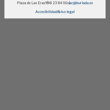
Plaza de Las Eras
948 23 84 00
oac@burlada.es
Accesibilidad
Aviso legal